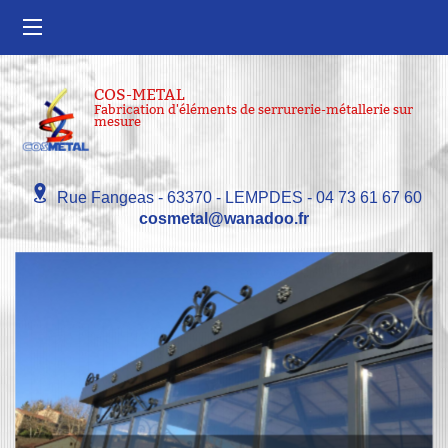
COS-METAL
Fabrication d'éléments de serrurerie-métallerie sur
mesure
Rue Fangeas
-
63370
-
LEMPDES
-
04 73 61 67 60
cosmetal@wanadoo.fr