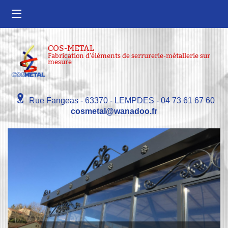
COS-METAL
Fabrication d'éléments de serrurerie-métallerie sur
mesure
Rue Fangeas
-
63370
-
LEMPDES
-
04 73 61 67 60
cosmetal@wanadoo.fr